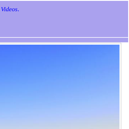
 Videos
.