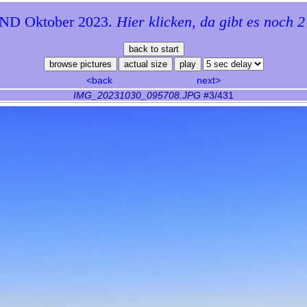
D Oktober 2023.
Hier klicken, da gibt es noch 2
<back
next>
IMG_20231030_095708.JPG
#3/431